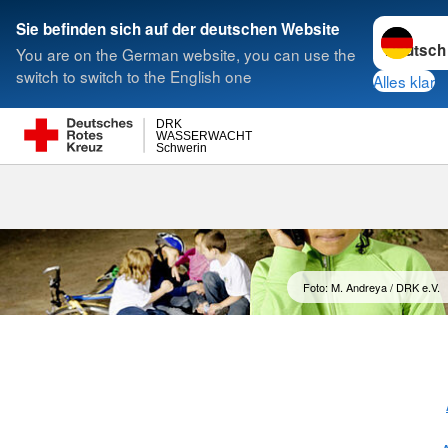
Sprache w
Sie befinden sich auf der deutschen Website
You are on the German website, you can use the
Suche
switch to switch to the English one
Alles klar
DRK
WASSERWACHT
Schwerin
Foto: M. Andreya / DRK e.V.