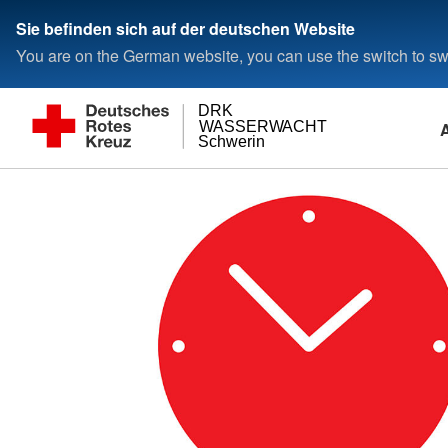
Sie befinden sich auf der deutschen Website
You are on the German website, you can use the switch to swi
DRK
WASSERWACHT
Schwerin
Im Wasser
Die Wasserwacht
Aktiv
Intern
Am Wasser
Das DRK
Unterstützen Sie u
Rettungsschwimmen
Die Wasser-Wacht
Mitglied werden
Hi-Org Server
Rot-Kreuz-Kurs für E
Grundsätze
Spenden
Schwimmen lernen
Ansprechpartner
Hilfe als Ehren-Amt
Kleiner Lebensretter
Leitbild
Training
Satzung DRK Kreisverband
Kurs-Termine für Erst
Auftrag
Schwerin e. V.
Geschichte