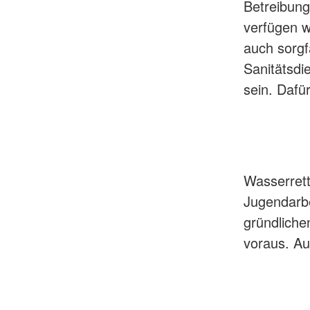
Betreibun
verfügen w
auch sorgf
Sanitätsdi
sein. Dafü
Wasserrett
Jugendarbe
gründliche
voraus. Au