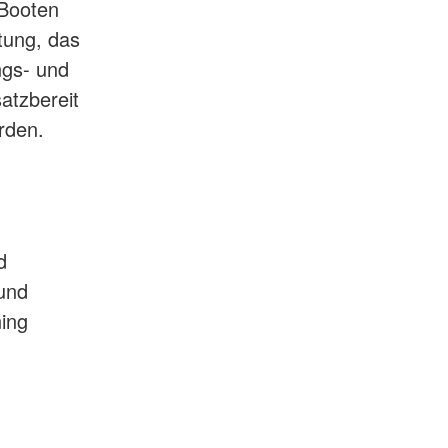
Booten
tung, das
ngs- und
atzbereit
rden.
d
 und
ning