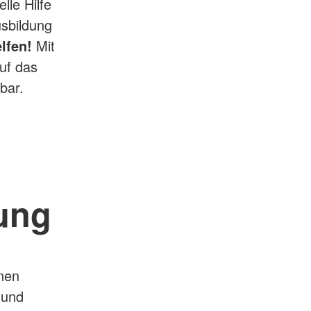
lle Hilfe
usbildung
elfen!
Mit
uf das
bar.
ung
inen
 und