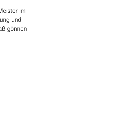
Meister im
dung und
paß gönnen