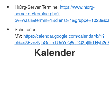
HiOrg-Server Termine:
https://www.hiorg-
server.de/termine.php?
ov=wasn&termin=1&dienst=1&gruppe=1023&ica
Schulferien
MV:
https://calendar.google.com/calendar/b/1?
cid=a3EzczNjbGczbTUxYnQ5cDQ3bjlibTNyb2
Kalender