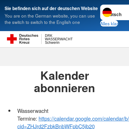
Sprache wech
Sie befinden sich auf der deutschen Website
You are on the German website, you can use
Suche
the switch to switch to the English one
Alles klar
DRK
WASSERWACHT
Schwerin
Termine
Kalender
abonnieren
Wasserwacht
Termine:
https://calendar.google.com/calendar/b
cid=ZHJrd2FzbkBnbWFpbC5jb20