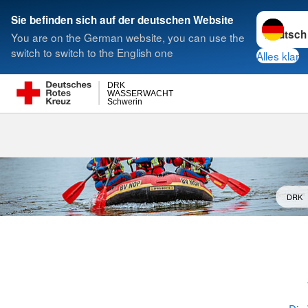
Sprache w
Sie befinden sich auf der deutschen Website
You are on the German website, you can use the
Suche
switch to switch to the English one
Alles klar
DRK
WASSERWACHT
Schwerin
Ansprechpart
DRK