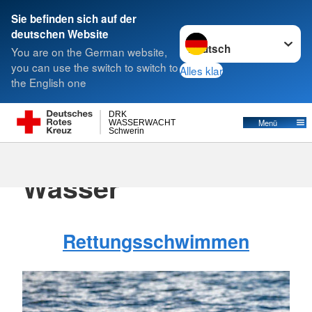
Sie befinden sich auf der
Sprache wechseln zu
deutschen Website
Suche
You are on the German website,
you can use the switch to switch to
Alles klar
the English one
DRK
Menü
WASSERWACHT
Schwerin
Unsere Angebote im
Wasser
Rettungsschwimmen