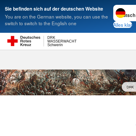
Sprache w
Sie befinden sich auf der deutschen Website
You are on the German website, you can use the
Suche
switch to switch to the English one
Alles klar
DRK
WASSERWACHT
Schwerin
DRK